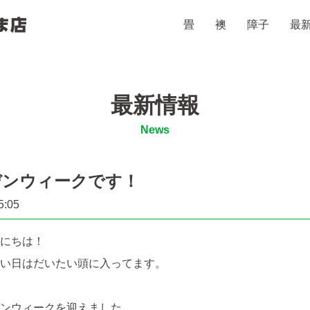
畳
襖
障子
最
山田たたみ・ふすま店
最新情報
News
デンウィークです！
5:05
にちは！
い日はだいたい頭に入ってます。
ンウィークを迎えました。