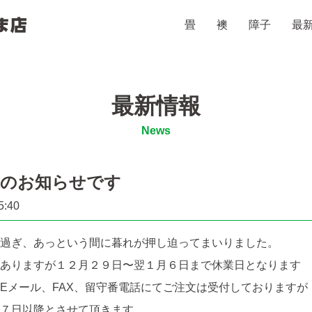
畳
襖
障子
最
山田たたみ・ふすま店
最新情報
News
業のお知らせです
5:40
過ぎ、あっという間に暮れが押し迫ってまいりました。
ありますが１２月２９日〜翌１月６日まで休業日となります
Eメール、FAX、留守番電話にてご注文は受付しておりますが
７日以降とさせて頂きます。