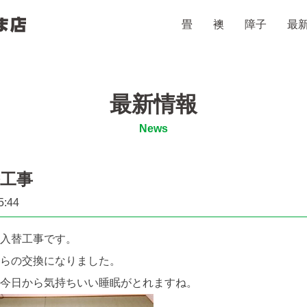
畳
襖
障子
最
山田たたみ・ふすま店
最新情報
News
工事
5:44
入替工事です。
らの交換になりました。
今日から気持ちいい睡眠がとれますね。